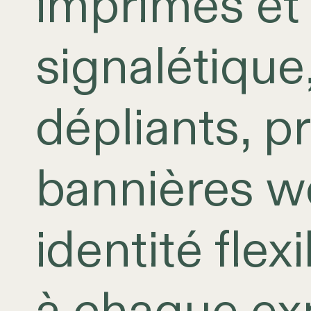
imprimés et 
signalétique
dépliants, 
bannières we
identité fle