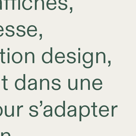
ffiches,
esse,
ion design,
it dans une
our s’adapter