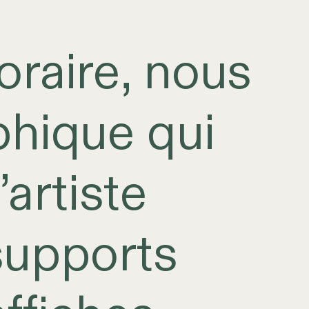
raire, nous
phique qui
’artiste
 supports