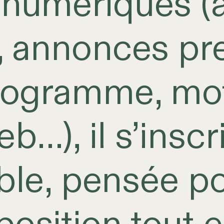
numériques (a
, annonces pr
programme, mot
b…), il s’inscr
xible, pensée p