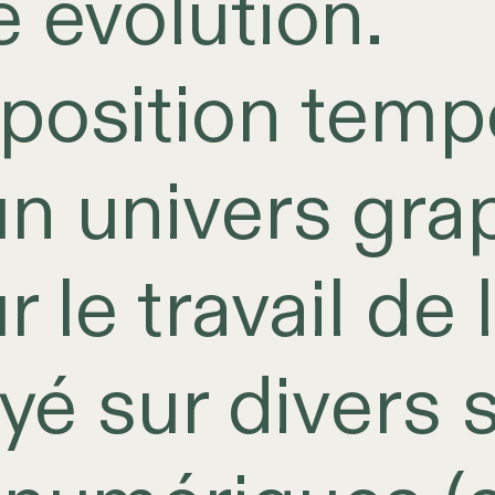
 évolution.
position tempo
n univers gra
 le travail de l
oyé sur divers